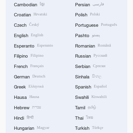
ខ្មែរ
فارسی
Cambodian
Persian
Hrvatski
Polski
Croatian
Polish
Český
Português
Czech
Portuguese
English
پښتو
English
Pashto
Esperanto
Română
Esperanto
Romanian
Filipino
Русский
Filipino
Russian
Français
Српски
French
Serbian
Deutsch
සිංහල
German
Sinhala
Ελληνικά
Español
Greek
Spanish
Hausa
Kiswahili
Hausa
Swahili
עברית
தமிழ்
Hebrew
Tamil
हिन्दी
ไทย
Hindi
Thai
Magyar
Türkçe
Hungarian
Turkish