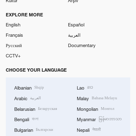
Kültür
Arşiv
EXPLORE MORE
English
Español
Français
العربية
Русский
Documentary
CCTV+
CHOOSE YOUR LANGUAGE
Shqip
ລາວ
Albanian
Lao
العربية
Bahasa Melayu
Arabic
Malay
Беларуская
Монгол
Belarusian
Mongolian
বাংলা
မြန်မာဘာသာ
Bengali
Myanmar
Български
नेपाली
Bulgarian
Nepali