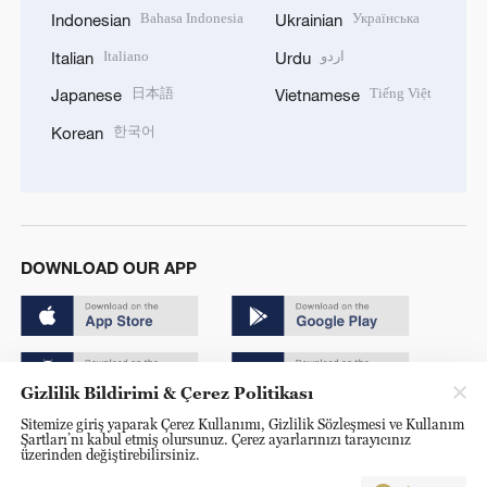
Bahasa Indonesia
Українська
Indonesian
Ukrainian
Italiano
اردو
Italian
Urdu
日本語
Tiếng Việt
Japanese
Vietnamese
한국어
Korean
DOWNLOAD OUR APP
Gizlilik Bildirimi & Çerez Politikası
Sitemize giriş yaparak Çerez Kullanımı, Gizlilik Sözleşmesi ve Kullanım
Copyright © 2024 CGTN.
Şartları’nı kabul etmiş olursunuz. Çerez ayarlarınızı tarayıcınız
üzerinden değiştirebilirsiniz.
京ICP备20000184号