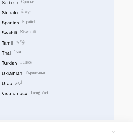
Serbian
Српски
Sinhala
සිංහල
Spanish
Español
Swahili
Kiswahili
Tamil
தமிழ்
Thai
ไทย
Turkish
Türkçe
Ukrainian
Українська
Urdu
اردو
Vietnamese
Tiếng Việt