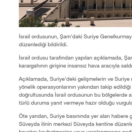
İsrail ordusunun, Şam'daki Suriye Genelkurmay Ba
düzenlediği bildirildi.
İsrail ordusu tarafından yapılan açıklamada, Ş
karargahının girişine insansız hava aracıyla sald
Açıklamada, Suriye'deki gelişmelerin ve Suriye 
yönelik operasyonlarının yakından takip edildiği b
doğrultusunda İsrail ordusunun bu bölgelerde as
türlü duruma yanıt vermeye hazır olduğu vurgul
Öte yandan, Suriye basınında yer alan habere gö
Süveyda ilinin merkezi Süveyda kentine düzenledi
hayatını kaybetmesine veya yaralanmasına ned