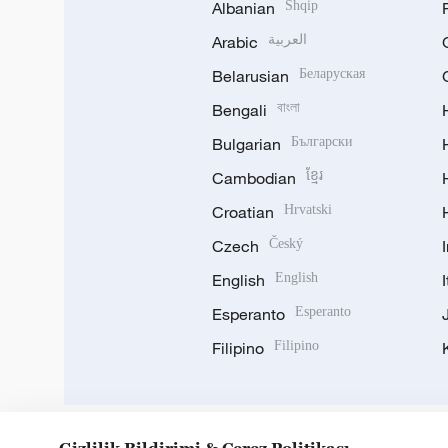
Albanian
Shqip
Arabic
العربية
Belarusian
Беларуская
Bengali
বাংলা
Bulgarian
Български
Cambodian
ខ្មែរ
Croatian
Hrvatski
Czech
Český
English
English
Esperanto
Esperanto
Filipino
Filipino