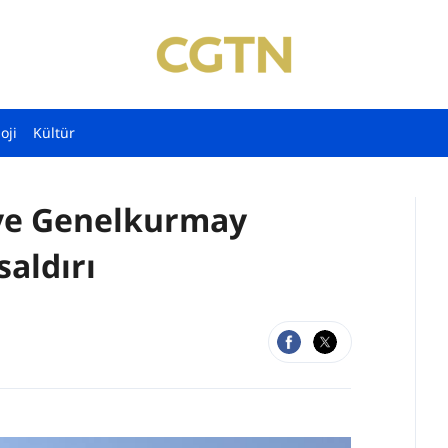
oji
Kültür
iye Genelkurmay
aldırı