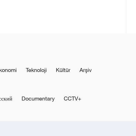
konomi
Teknoloji
Kültür
Arşiv
сский
Documentary
CCTV+