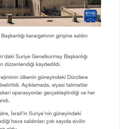
şkanlığı karargahının girişine saldırı
am'daki Suriye Genelkurmay Başkanlığı
ırı düzenlendiği kaydedildi.
rejiminin ülkenin güneyindeki Dürzilere
elirtildi. Açıklamada, siyasi talimatlar
keri operasyonlar gerçekleştirdiği ve her
andı.
re, İsrail'in Suriye'nin güneyindeki
ği hava saldırıları çok sayıda sivilin
en oldu.