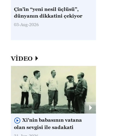
Çin’in “yeni nesil üçlüsü”,
dünyanın dikkatini çekiyor
03-Aug-2026
VİDEO
Xi'nin babasının vatana
olan sevgisi ile sadakati
21-Jun-2026