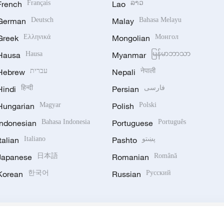
French
Français
Lao
ລາວ
German
Deutsch
Malay
Bahasa Melayu
Greek
Ελληνικά
Mongolian
Монгол
Hausa
Hausa
Myanmar
မြန်မာဘာသာ
Hebrew
עברית
Nepali
नेपाली
Hindi
हिन्दी
Persian
فارسی
Hungarian
Magyar
Polish
Polski
Indonesian
Bahasa Indonesia
Portuguese
Português
Italian
Italiano
Pashto
پښتو
Japanese
日本語
Romanian
Română
Korean
한국어
Russian
Русский