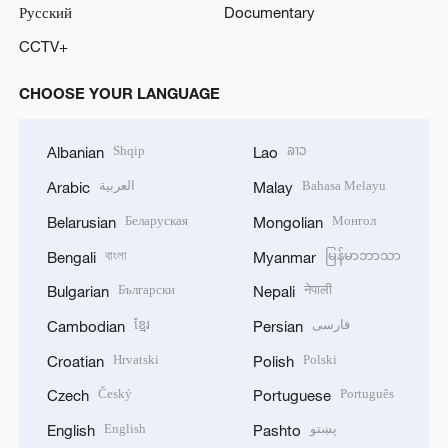
Русский
Documentary
CCTV+
CHOOSE YOUR LANGUAGE
Shqip
ລາວ
Albanian
Lao
العربية
Bahasa Melayu
Arabic
Malay
Беларуская
Монгол
Belarusian
Mongolian
বাংলা
မြန်မာဘာသာ
Bengali
Myanmar
Български
नेपाली
Bulgarian
Nepali
ខ្មែរ
فارسی
Cambodian
Persian
Hrvatski
Polski
Croatian
Polish
Český
Português
Czech
Portuguese
English
پښتو
English
Pashto