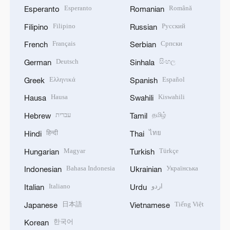
Esperanto
Română
Esperanto
Romanian
Filipino
Русский
Filipino
Russian
Français
Српски
French
Serbian
Deutsch
සිංහල
German
Sinhala
Ελληνικά
Español
Greek
Spanish
Hausa
Kiswahili
Hausa
Swahili
עברית
தமிழ்
Hebrew
Tamil
हिन्दी
ไทย
Hindi
Thai
Magyar
Türkçe
Hungarian
Turkish
Bahasa Indonesia
Українська
Indonesian
Ukrainian
Italiano
اردو
Italian
Urdu
日本語
Tiếng Việt
Japanese
Vietnamese
한국어
Korean