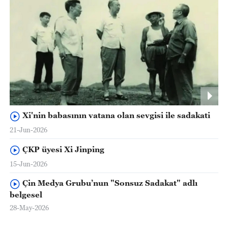
Xi'nin babasının vatana olan sevgisi ile sadakati
21-Jun-2026
ÇKP üyesi Xi Jinping
15-Jun-2026
Çin Medya Grubu’nun "Sonsuz Sadakat" adlı
belgesel
28-May-2026