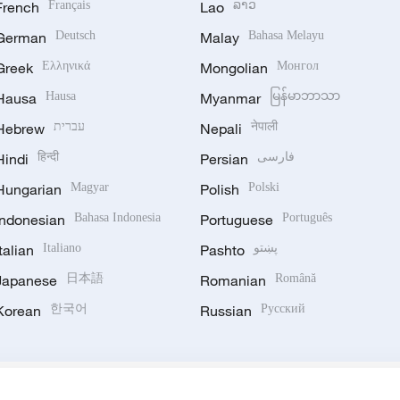
French
Français
Lao
ລາວ
German
Deutsch
Malay
Bahasa Melayu
Greek
Ελληνικά
Mongolian
Монгол
Hausa
Hausa
Myanmar
မြန်မာဘာသာ
Hebrew
עברית
Nepali
नेपाली
Hindi
हिन्दी
Persian
فارسی
Hungarian
Magyar
Polish
Polski
Indonesian
Bahasa Indonesia
Portuguese
Português
Italian
Italiano
Pashto
پښتو
Japanese
日本語
Romanian
Română
Korean
한국어
Russian
Русский