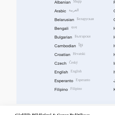
Albanian
Shqip
Arabic
العربية
Belarusian
Беларуская
Bengali
বাংলা
Bulgarian
Български
Cambodian
ខ្មែរ
Croatian
Hrvatski
Czech
Český
English
English
Esperanto
Esperanto
Filipino
Filipino