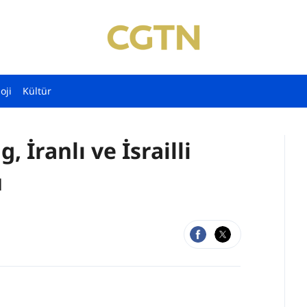
oji
Kültür
 İranlı ve İsrailli
ü