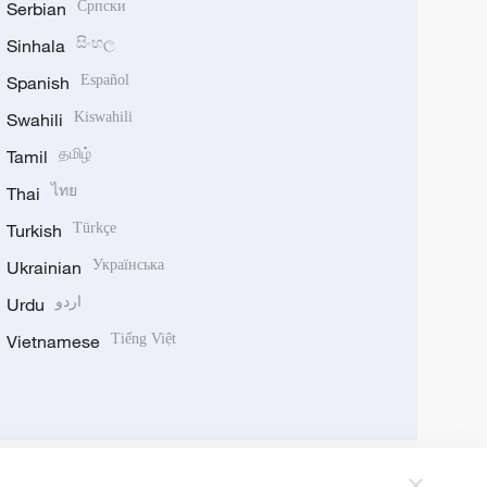
Serbian
Српски
Sinhala
සිංහල
Spanish
Español
Swahili
Kiswahili
Tamil
தமிழ்
Thai
ไทย
Turkish
Türkçe
Ukrainian
Українська
Urdu
اردو
Vietnamese
Tiếng Việt