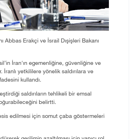
nı Abbas Erakçi ve İsrail Dışişleri Bakanı
il’in ‌İran'ın egemenliğine, güvenliğine ve
 İranlı yetkililere yönelik saldırılara ve
fadesini kullandı.
tirdiği saldırıların ‌tehlikeli bir emsal
ğurabileceğini belirtti.
 tesis edilmesi için ‌somut çaba göstermeleri
dürerek ‌gerilimin azaltılması için yapıcı rol