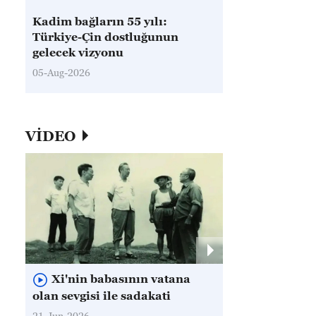
Kadim bağların 55 yılı:
Türkiye-Çin dostluğunun
gelecek vizyonu
05-Aug-2026
VİDEO
Xi'nin babasının vatana
olan sevgisi ile sadakati
21-Jun-2026