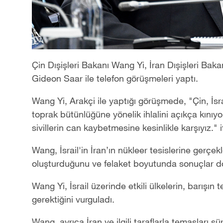
Çin Dışişleri Bakanı Wang Yi, İran Dışişleri Baka
Gideon Saar ile telefon görüşmeleri yaptı.
Wang Yi, Arakçi ile yaptığı görüşmede, "Çin, İsra
toprak bütünlüğüne yönelik ihlalini açıkça kınıyor.‌
sivillerin can kaybetmesine kesinlikle karşıyız." i
Wang, İsrail'in İran’ın nükleer tesislerine gerçekleş
oluşturduğunu‌ ve felaket boyutunda sonuçlar do
Wang Yi, İsrail üzerinde etkili ülkelerin, barışın
gerektiğini vurguladı.
Wang, ayrıca İran ve ilgili taraflarla temasları sür