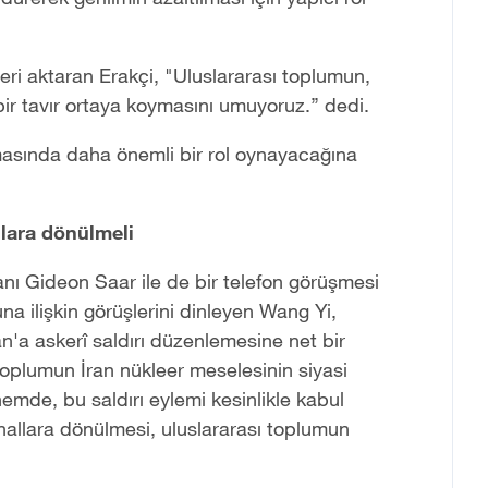
i aktaran Erakçi, "Uluslararası toplumun,
 bir tavır ortaya koymasını umuyoruz.’’ dedi.
masında ‌daha önemli bir rol oynayacağına‌
lara dönülmeli
kanı Gideon Saar ile de bir telefon görüşmesi
na ilişkin görüşlerini dinleyen Wang Yi,
İran'a askerî saldırı düzenlemesine net bir
ı toplumun İran nükleer meselesinin siyasi
emde, bu saldırı eylemi ‌kesinlikle kabul
nallara dönülmesi‌, uluslararası toplumun