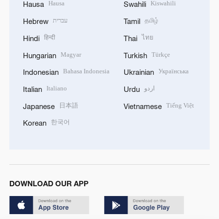
Hausa
Kiswahili
Hausa
Swahili
עברית
தமிழ்
Hebrew
Tamil
हिन्दी
ไทย
Hindi
Thai
Magyar
Türkçe
Hungarian
Turkish
Bahasa Indonesia
Українська
Indonesian
Ukrainian
Italiano
اردو
Italian
Urdu
日本語
Tiếng Việt
Japanese
Vietnamese
한국어
Korean
DOWNLOAD OUR APP