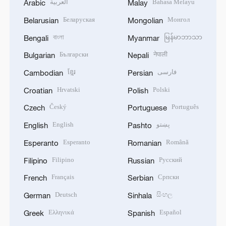
العربية
Bahasa Melayu
Arabic
Malay
Беларуская
Монгол
Belarusian
Mongolian
বাংলা
မြန်မာဘာသာ
Bengali
Myanmar
Български
नेपाली
Bulgarian
Nepali
ខ្មែរ
فارسی
Cambodian
Persian
Hrvatski
Polski
Croatian
Polish
Český
Português
Czech
Portuguese
English
پښتو
English
Pashto
Esperanto
Română
Esperanto
Romanian
Filipino
Русский
Filipino
Russian
Français
Српски
French
Serbian
Deutsch
සිංහල
German
Sinhala
Ελληνικά
Español
Greek
Spanish