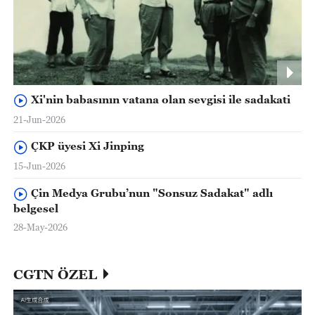
Xi'nin babasının vatana olan sevgisi ile sadakati
21-Jun-2026
ÇKP üyesi Xi Jinping
15-Jun-2026
Çin Medya Grubu’nun "Sonsuz Sadakat" adlı
belgesel
28-May-2026
CGTN ÖZEL