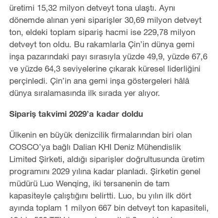
üretimi 15,32 milyon detveyt tona ulaştı. Aynı
dönemde alınan yeni siparişler 30,69 milyon detveyt
ton, eldeki toplam sipariş hacmi ise 229,78 milyon
detveyt ton oldu. Bu rakamlarla Çin
’
in dünya gemi
inşa pazarındaki payı sırasıyla yüzde 49,9, yüzde 67,6
ve yüzde 64,3 seviyelerine çıkarak küresel liderliğini
perçinledi. Çin
’
in ana gemi inşa göstergeleri hâlâ
dünya sıralamasında ilk sırada yer alıyor.
Sipariş takvimi 2029
’
a kadar doldu
Ülkenin en büyük denizcilik firmalarından biri olan
COSCO
’
ya bağlı Dalian KHI Deniz Mühendislik
Limited Şirketi, aldığı siparişler doğrultusunda üretim
programını 2029 yılına kadar planladı. Şirketin genel
müdürü Luo Wenqing, iki tersanenin de tam
kapasiteyle çalıştığını belirtti. Luo, bu yılın ilk dört
ayında toplam 1 milyon 667 bin detveyt ton kapasiteli,