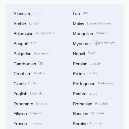
Shqip
ລາວ
Albanian
Lao
العربية
Bahasa Melayu
Arabic
Malay
Беларуская
Монгол
Belarusian
Mongolian
বাংলা
မြန်မာဘာသာ
Bengali
Myanmar
Български
नेपाली
Bulgarian
Nepali
ខ្មែរ
فارسی
Cambodian
Persian
Hrvatski
Polski
Croatian
Polish
Český
Português
Czech
Portuguese
English
پښتو
English
Pashto
Esperanto
Română
Esperanto
Romanian
Filipino
Русский
Filipino
Russian
Français
Српски
French
Serbian