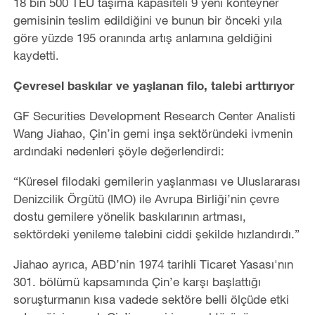
18 bin 500 TEU taşıma kapasiteli 9 yeni konteyner
gemisinin teslim edildiğini ve bunun bir önceki yıla
göre yüzde 195 oranında artış anlamına geldiğini
kaydetti.
Çevresel baskılar ve yaşlanan filo, talebi arttırıyor
GF Securities Development Research Center Analisti
Wang Jiahao, Çin
’
in gemi inşa sektöründeki ivmenin
ardındaki nedenleri şöyle değerlendirdi:
“
Küresel filodaki gemilerin yaşlanması ve Uluslararası
Denizcilik Örgütü (IMO) ile Avrupa Birliği
’
nin çevre
dostu gemilere yönelik baskılarının artması,
sektördeki yenileme talebini ciddi şekilde hızlandırdı.”
Jiahao ayrıca, ABD
’
nin 1974 tarihli Ticaret Yasası'nın
301. bölümü kapsamında Çin
’
e karşı başlattığı
soruşturmanın kısa vadede sektöre belli ölçüde etki