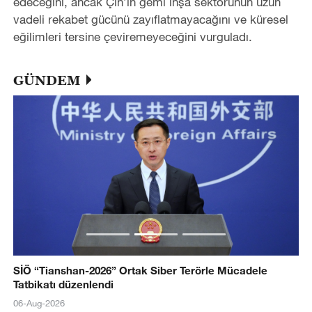
edeceğini, ancak Çin
’
in gemi inşa sektörünün uzun
vadeli rekabet gücünü zayıflatmayacağını ve küresel
eğilimleri tersine çeviremeyeceğini vurguladı.
GÜNDEM
SİÖ “Tianshan-2026” Ortak Siber Terörle Mücadele
Tatbikatı düzenlendi
06-Aug-2026