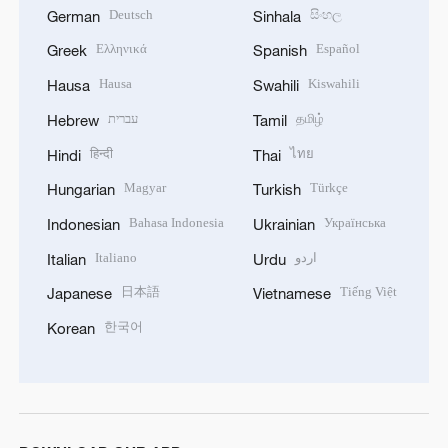
Deutsch
සිංහල
German
Sinhala
Ελληνικά
Español
Greek
Spanish
Hausa
Kiswahili
Hausa
Swahili
עברית
தமிழ்
Hebrew
Tamil
हिन्दी
ไทย
Hindi
Thai
Magyar
Türkçe
Hungarian
Turkish
Bahasa Indonesia
Українська
Indonesian
Ukrainian
Italiano
اردو
Italian
Urdu
日本語
Tiếng Việt
Japanese
Vietnamese
한국어
Korean