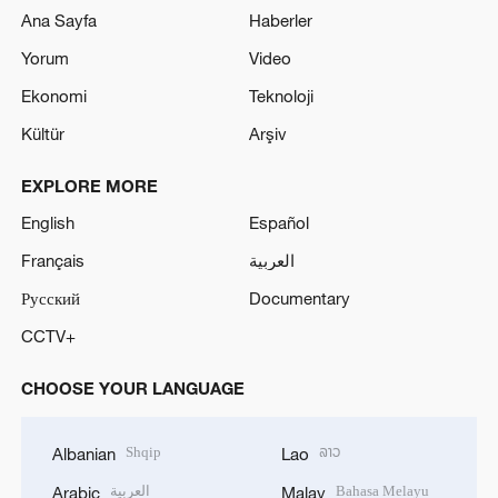
Ana Sayfa
Haberler
Yorum
Video
Ekonomi
Teknoloji
Kültür
Arşiv
EXPLORE MORE
English
Español
Français
العربية
Русский
Documentary
CCTV+
CHOOSE YOUR LANGUAGE
Shqip
ລາວ
Albanian
Lao
العربية
Bahasa Melayu
Arabic
Malay