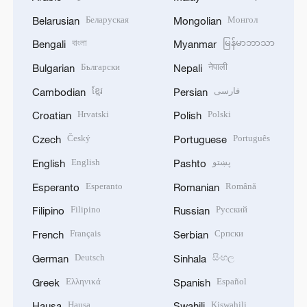
Беларуская
Монгол
Belarusian
Mongolian
বাংলা
မြန်မာဘာသာ
Bengali
Myanmar
Български
नेपाली
Bulgarian
Nepali
ខ្មែរ
فارسی
Cambodian
Persian
Hrvatski
Polski
Croatian
Polish
Český
Português
Czech
Portuguese
English
پښتو
English
Pashto
Esperanto
Română
Esperanto
Romanian
Filipino
Русский
Filipino
Russian
Français
Српски
French
Serbian
Deutsch
සිංහල
German
Sinhala
Ελληνικά
Español
Greek
Spanish
Hausa
Kiswahili
Hausa
Swahili