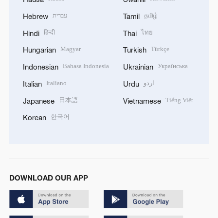
עברית
தமிழ்
Hebrew
Tamil
हिन्दी
ไทย
Hindi
Thai
Magyar
Türkçe
Hungarian
Turkish
Bahasa Indonesia
Українська
Indonesian
Ukrainian
Italiano
اردو
Italian
Urdu
日本語
Tiếng Việt
Japanese
Vietnamese
한국어
Korean
DOWNLOAD OUR APP