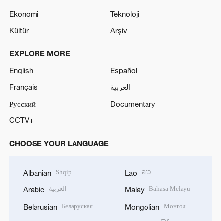
Ekonomi
Teknoloji
Kültür
Arşiv
EXPLORE MORE
English
Español
Français
العربية
Русский
Documentary
CCTV+
CHOOSE YOUR LANGUAGE
Shqip
ລາວ
Albanian
Lao
العربية
Bahasa Melayu
Arabic
Malay
Беларуская
Монгол
Belarusian
Mongolian