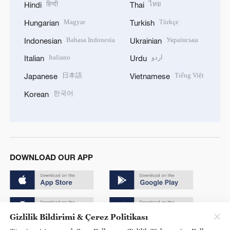
हिन्दी
ไทย
Hindi
Thai
Magyar
Türkçe
Hungarian
Turkish
Bahasa Indonesia
Українська
Indonesian
Ukrainian
Italiano
اردو
Italian
Urdu
日本語
Tiếng Việt
Japanese
Vietnamese
한국어
Korean
DOWNLOAD OUR APP
Gizlilik Bildirimi & Çerez Politikası