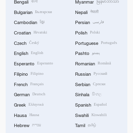
বাংলা
မြန်မာဘာသာ
Bengali
Myanmar
Български
नेपाली
Bulgarian
Nepali
ខ្មែរ
فارسی
Cambodian
Persian
Hrvatski
Polski
Croatian
Polish
Český
Português
Czech
Portuguese
English
پښتو
English
Pashto
Esperanto
Română
Esperanto
Romanian
Filipino
Русский
Filipino
Russian
Français
Српски
French
Serbian
Deutsch
සිංහල
German
Sinhala
Ελληνικά
Español
Greek
Spanish
Hausa
Kiswahili
Hausa
Swahili
עברית
தமிழ்
Hebrew
Tamil