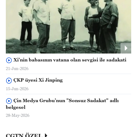
Xi'nin babasının vatana olan sevgisi ile sadakati
21-Jun-2026
ÇKP üyesi Xi Jinping
15-Jun-2026
Çin Medya Grubu’nun "Sonsuz Sadakat" adlı
belgesel
28-May-2026
CGTN ÖZEL