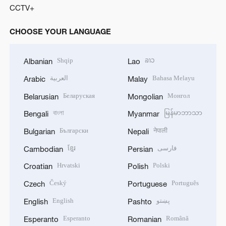
CCTV+
CHOOSE YOUR LANGUAGE
Shqip
ລາວ
Albanian
Lao
العربية
Bahasa Melayu
Arabic
Malay
Беларуская
Монгол
Belarusian
Mongolian
বাংলা
မြန်မာဘာသာ
Bengali
Myanmar
Български
नेपाली
Bulgarian
Nepali
ខ្មែរ
فارسی
Cambodian
Persian
Hrvatski
Polski
Croatian
Polish
Český
Português
Czech
Portuguese
English
پښتو
English
Pashto
Esperanto
Română
Esperanto
Romanian