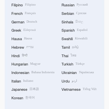
Filipino
Русский
Filipino
Russian
Français
Српски
French
Serbian
Deutsch
සිංහල
German
Sinhala
Ελληνικά
Español
Greek
Spanish
Hausa
Kiswahili
Hausa
Swahili
עברית
தமிழ்
Hebrew
Tamil
हिन्दी
ไทย
Hindi
Thai
Magyar
Türkçe
Hungarian
Turkish
Bahasa Indonesia
Українська
Indonesian
Ukrainian
Italiano
اردو
Italian
Urdu
日本語
Tiếng Việt
Japanese
Vietnamese
한국어
Korean