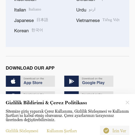
Italiano
اردو
Italian
Urdu
日本語
Tiếng Việt
Japanese
Vietnamese
한국어
Korean
DOWNLOAD OUR APP
Gizlilik Bildirimi & Çerez Politikası
Sitemize giriş yaparak Çerez Kullanımı, Gizlilik Sözleşmesi ve Kullanım
Copyright © 2024 CGTN.
Şartları’nı kabul etmiş olursunuz. Çerez ayarlarınızı tarayıcınız
üzerinden değiştirebilirsiniz.
京ICP备20000184号
Gizlilik Sözleşmesi
Kullanım Şartları
İzin Ver
京公网安备 11010502050052号