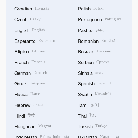
Hrvatski
Polski
Croatian
Polish
Český
Português
Czech
Portuguese
English
پښتو
English
Pashto
Esperanto
Română
Esperanto
Romanian
Filipino
Русский
Filipino
Russian
Français
Српски
French
Serbian
Deutsch
සිංහල
German
Sinhala
Ελληνικά
Español
Greek
Spanish
Hausa
Kiswahili
Hausa
Swahili
עברית
தமிழ்
Hebrew
Tamil
हिन्दी
ไทย
Hindi
Thai
Magyar
Türkçe
Hungarian
Turkish
Bahasa Indonesia
Українська
Indonesian
Ukrainian