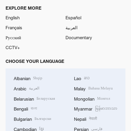
EXPLORE MORE
English
Español
Français
العربية
Русский
Documentary
CCTV+
CHOOSE YOUR LANGUAGE
Shqip
ລາວ
Albanian
Lao
العربية
Bahasa Melayu
Arabic
Malay
Беларуская
Монгол
Belarusian
Mongolian
বাংলা
မြန်မာဘာသာ
Bengali
Myanmar
Български
नेपाली
Bulgarian
Nepali
ខ្មែរ
فارسی
Cambodian
Persian