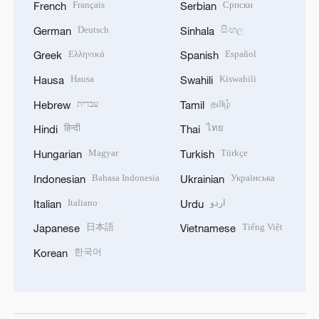
Français
Српски
French
Serbian
Deutsch
සිංහල
German
Sinhala
Ελληνικά
Español
Greek
Spanish
Hausa
Kiswahili
Hausa
Swahili
עברית
தமிழ்
Hebrew
Tamil
हिन्दी
ไทย
Hindi
Thai
Magyar
Türkçe
Hungarian
Turkish
Bahasa Indonesia
Українська
Indonesian
Ukrainian
Italiano
اردو
Italian
Urdu
日本語
Tiếng Việt
Japanese
Vietnamese
한국어
Korean