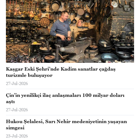
Kaşgar Eski Şehri’nde Kadim sanatlar çağdaş
turizmle buluşuyor
27-Jul-2026
Çin’in yenilikçi ilaç anlaşmaları 100 milyar doları
aştı
27-Jul-2026
Hukou Şelalesi, Sarı Nehir medeniyetinin yaşayan
simgesi
23-Jul-2026