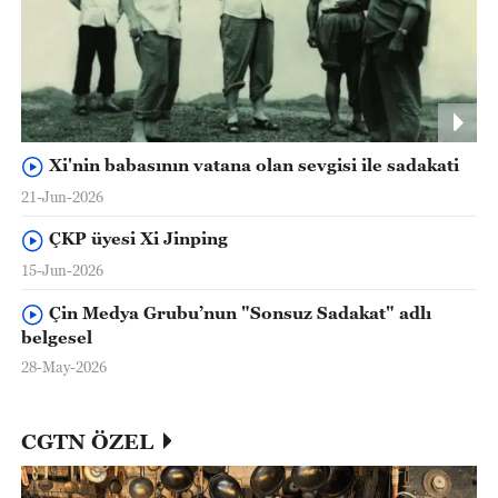
Xi'nin babasının vatana olan sevgisi ile sadakati
21-Jun-2026
ÇKP üyesi Xi Jinping
15-Jun-2026
Çin Medya Grubu’nun "Sonsuz Sadakat" adlı
belgesel
28-May-2026
CGTN ÖZEL