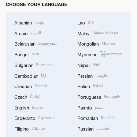
CHOOSE YOUR LANGUAGE
Shqip
ລາວ
Albanian
Lao
العربية
Bahasa Melayu
Arabic
Malay
Беларуская
Монгол
Belarusian
Mongolian
বাংলা
မြန်မာဘာသာ
Bengali
Myanmar
Български
नेपाली
Bulgarian
Nepali
ខ្មែរ
فارسی
Cambodian
Persian
Hrvatski
Polski
Croatian
Polish
Český
Português
Czech
Portuguese
English
پښتو
English
Pashto
Esperanto
Română
Esperanto
Romanian
Filipino
Русский
Filipino
Russian