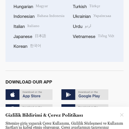
Magyar
Türkçe
Hungarian
Turkish
Bahasa Indonesia
Українська
Indonesian
Ukrainian
Italiano
اردو
Italian
Urdu
日本語
Tiếng Việt
Japanese
Vietnamese
한국어
Korean
DOWNLOAD OUR APP
Gizlilik Bildirimi & Çerez Politikası
Sitemize giriş yaparak Çerez Kullanımı, Gizlilik Sözleşmesi ve Kullanım
Copyright © 2024 CGTN.
Şartları’nı kabul etmiş olursunuz. Çerez ayarlarınızı tarayıcınız