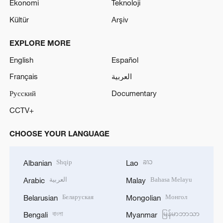
Ekonomi
Teknoloji
Kültür
Arşiv
EXPLORE MORE
English
Español
Français
العربية
Русский
Documentary
CCTV+
CHOOSE YOUR LANGUAGE
Shqip
ລາວ
Albanian
Lao
العربية
Bahasa Melayu
Arabic
Malay
Беларуская
Монгол
Belarusian
Mongolian
বাংলা
မြန်မာဘာသာ
Bengali
Myanmar