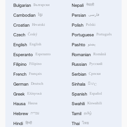
Български
नेपाली
Bulgarian
Nepali
ខ្មែរ
فارسی
Cambodian
Persian
Hrvatski
Polski
Croatian
Polish
Český
Português
Czech
Portuguese
English
پښتو
English
Pashto
Esperanto
Română
Esperanto
Romanian
Filipino
Русский
Filipino
Russian
Français
Српски
French
Serbian
Deutsch
සිංහල
German
Sinhala
Ελληνικά
Español
Greek
Spanish
Hausa
Kiswahili
Hausa
Swahili
עברית
தமிழ்
Hebrew
Tamil
हिन्दी
ไทย
Hindi
Thai