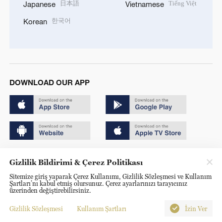
日本語
Tiếng Việt
Japanese
Vietnamese
한국어
Korean
DOWNLOAD OUR APP
Copyright © 2024 CGTN.
Gizlilik Bildirimi & Çerez Politikası
京ICP备20000184号
Sitemize giriş yaparak Çerez Kullanımı, Gizlilik Sözleşmesi ve Kullanım
Şartları’nı kabul etmiş olursunuz. Çerez ayarlarınızı tarayıcınız
京公网安备 11010502050052号
üzerinden değiştirebilirsiniz.
Disinformation report hotline: 010-85061466
Gizlilik Sözleşmesi
Kullanım Şartları
İzin Ver