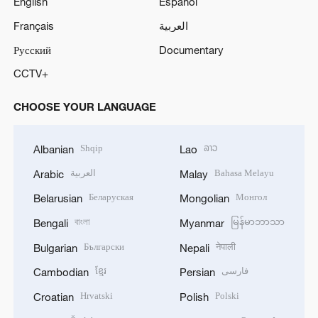
English
Español
Français
العربية
Русский
Documentary
CCTV+
CHOOSE YOUR LANGUAGE
Shqip
ລາວ
Albanian
Lao
العربية
Bahasa Melayu
Arabic
Malay
Беларуская
Монгол
Belarusian
Mongolian
বাংলা
မြန်မာဘာသာ
Bengali
Myanmar
Български
नेपाली
Bulgarian
Nepali
ខ្មែរ
فارسی
Cambodian
Persian
Hrvatski
Polski
Croatian
Polish