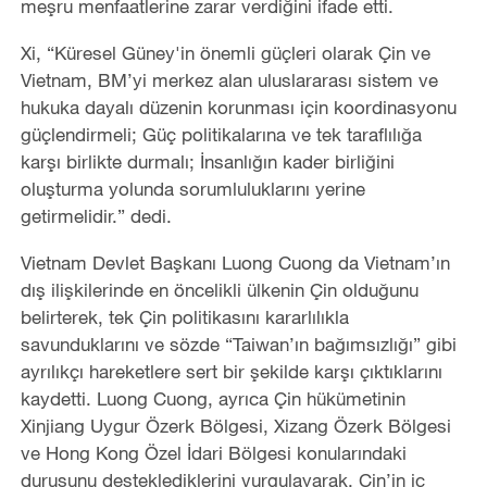
meşru menfaatlerine zarar verdiğini ifade etti.
Xi, “Küresel Güney'in önemli güçleri olarak Çin ve
Vietnam, BM’yi merkez alan uluslararası sistem ve
hukuka dayalı düzenin korunması için koordinasyonu
güçlendirmeli; Güç politikalarına ve tek taraflılığa
karşı birlikte durmalı; İnsanlığın kader birliğini
oluşturma yolunda sorumluluklarını yerine
getirmelidir.” dedi.
Vietnam Devlet Başkanı Luong Cuong da Vietnam’ın
dış ilişkilerinde en öncelikli ülkenin Çin olduğunu
belirterek, tek Çin politikasını kararlılıkla
savunduklarını ve sözde “Taiwan’ın bağımsızlığı” gibi
ayrılıkçı hareketlere sert bir şekilde karşı çıktıklarını
kaydetti. Luong Cuong, ayrıca Çin hükümetinin
Xinjiang Uygur Özerk Bölgesi, Xizang Özerk Bölgesi
ve Hong Kong Özel İdari Bölgesi konularındaki
duruşunu desteklediklerini vurgulayarak, Çin’in iç