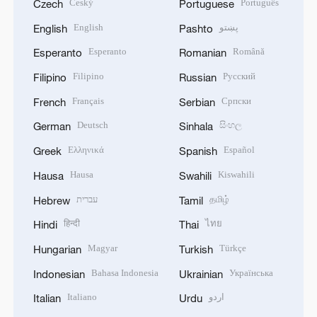
Český
Português
Czech
Portuguese
English
پښتو
English
Pashto
Esperanto
Română
Esperanto
Romanian
Filipino
Русский
Filipino
Russian
Français
Српски
French
Serbian
Deutsch
සිංහල
German
Sinhala
Ελληνικά
Español
Greek
Spanish
Hausa
Kiswahili
Hausa
Swahili
עברית
தமிழ்
Hebrew
Tamil
हिन्दी
ไทย
Hindi
Thai
Magyar
Türkçe
Hungarian
Turkish
Bahasa Indonesia
Українська
Indonesian
Ukrainian
Italiano
اردو
Italian
Urdu