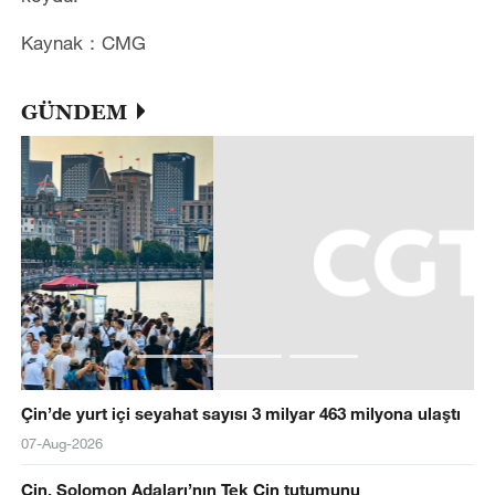
Kaynak：CMG
GÜNDEM
Çin’de yurt içi seyahat sayısı 3 milyar 463 milyona ulaştı
07-Aug-2026
Çin, Solomon Adaları’nın Tek Çin tutumunu