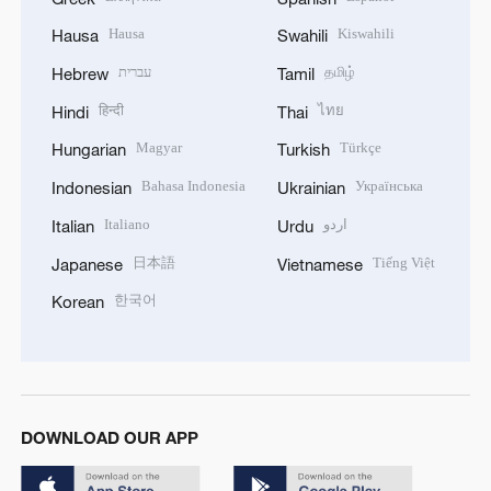
Hausa
Kiswahili
Hausa
Swahili
עברית
தமிழ்
Hebrew
Tamil
हिन्दी
ไทย
Hindi
Thai
Magyar
Türkçe
Hungarian
Turkish
Bahasa Indonesia
Українська
Indonesian
Ukrainian
Italiano
اردو
Italian
Urdu
日本語
Tiếng Việt
Japanese
Vietnamese
한국어
Korean
DOWNLOAD OUR APP