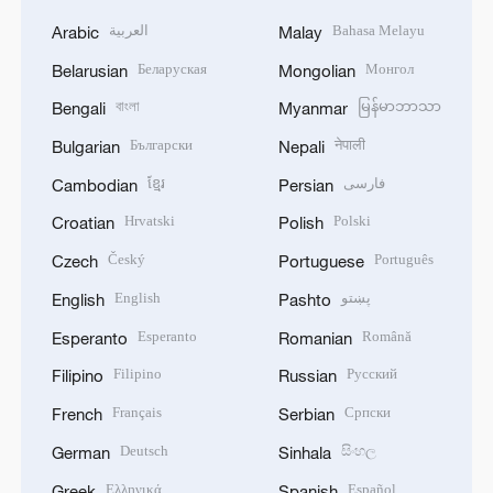
العربية
Bahasa Melayu
Arabic
Malay
Беларуская
Монгол
Belarusian
Mongolian
বাংলা
မြန်မာဘာသာ
Bengali
Myanmar
Български
नेपाली
Bulgarian
Nepali
ខ្មែរ
فارسی
Cambodian
Persian
Hrvatski
Polski
Croatian
Polish
Český
Português
Czech
Portuguese
English
پښتو
English
Pashto
Esperanto
Română
Esperanto
Romanian
Filipino
Русский
Filipino
Russian
Français
Српски
French
Serbian
Deutsch
සිංහල
German
Sinhala
Ελληνικά
Español
Greek
Spanish