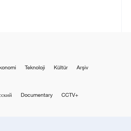
konomi
Teknoloji
Kültür
Arşiv
сский
Documentary
CCTV+