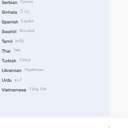
Serbian
Српски
Sinhala
සිංහල
Spanish
Español
Swahili
Kiswahili
Tamil
தமிழ்
Thai
ไทย
Turkish
Türkçe
Ukrainian
Українська
Urdu
اردو
Vietnamese
Tiếng Việt