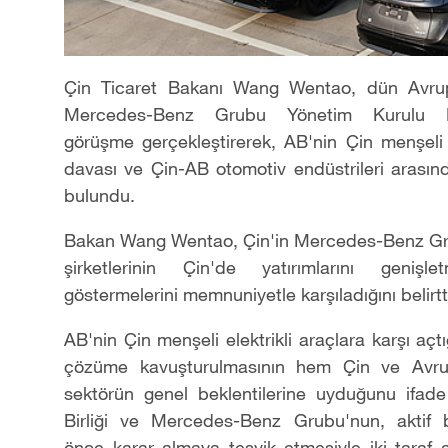
Çin Ticaret Bakanı Wang Wentao, dün Avrupa
Mercedes-Benz Grubu Yönetim Kurulu B
görüşme gerçekleştirerek, AB'nin Çin menşeli e
davası ve Çin-AB otomotiv endüstrileri arasında
bulundu.
Bakan Wang Wentao, Çin'in Mercedes-Benz Gru
şirketlerinin Çin'de yatırımlarını geniş
göstermelerini memnuniyetle karşıladığını belirtt
AB'nin Çin menşeli elektrikli araçlara karşı aç
çözüme kavuşturulmasının hem Çin ve Avru
sektörün genel beklentilerine uyduğunu ifa
Birliği ve Mercedes-Benz Grubu'nun, aktif
önce karar almaya teşvik etmesiyle iki taraf a