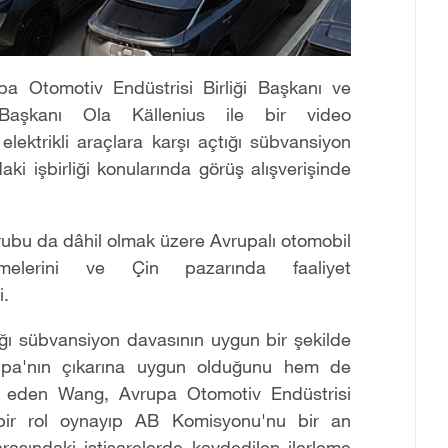
 Otomotiv Endüstrisi Birliği Başkanı ve
aşkanı Ola Källenius ile bir video
lektrikli araçlara karşı açtığı sübvansiyon
ki işbirliği konularında görüş alışverişinde
bu da dâhil olmak üzere Avrupalı otomobil
letmelerini ve Çin pazarında faaliyet
i.
tığı sübvansiyon davasının uygun bir şekilde
pa'nın çıkarına uygun olduğunu hem de
de eden Wang, Avrupa Otomotiv Endüstrisi
 bir rol oynayıp AB Komisyonu'nu bir an
rasındaki istişarelerde kaydedilen ilerleme