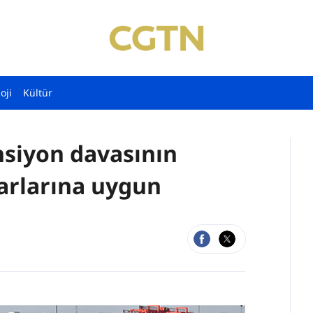
oji
Kültür
nsiyon davasının
karlarına uygun