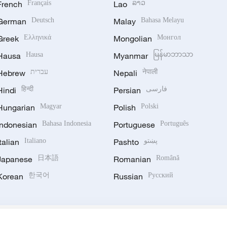
French
Français
Lao
ລາວ
German
Deutsch
Malay
Bahasa Melayu
Greek
Ελληνικά
Mongolian
Монгол
Hausa
Hausa
Myanmar
မြန်မာဘာသာ
Hebrew
עברית
Nepali
नेपाली
Hindi
हिन्दी
Persian
فارسی
Hungarian
Magyar
Polish
Polski
Indonesian
Bahasa Indonesia
Portuguese
Português
Italian
Italiano
Pashto
پښتو
Japanese
日本語
Romanian
Română
Korean
한국어
Russian
Русский