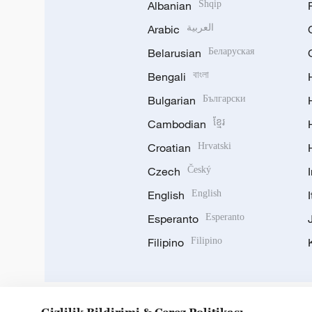
Albanian
Shqip
Arabic
العربية
Belarusian
Беларуская
Bengali
বাংলা
Bulgarian
Български
Cambodian
ខ្មែរ
Croatian
Hrvatski
Czech
Český
English
English
Esperanto
Esperanto
Filipino
Filipino