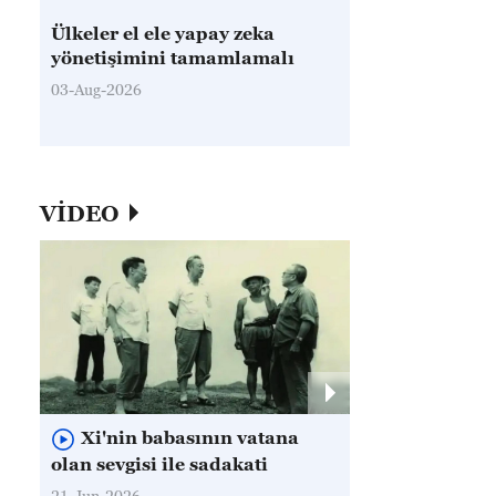
Ülkeler el ele yapay zeka
yönetişimini tamamlamalı
03-Aug-2026
VİDEO
Xi'nin babasının vatana
olan sevgisi ile sadakati
21-Jun-2026