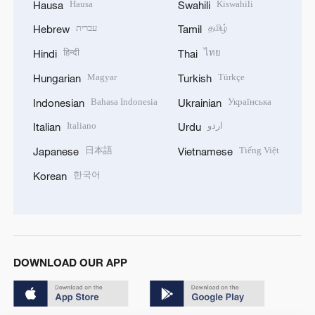
Hausa
Kiswahili
Hausa
Swahili
עברית
தமிழ்
Hebrew
Tamil
हिन्दी
ไทย
Hindi
Thai
Magyar
Türkçe
Hungarian
Turkish
Bahasa Indonesia
Українська
Indonesian
Ukrainian
Italiano
اردو
Italian
Urdu
日本語
Tiếng Việt
Japanese
Vietnamese
한국어
Korean
DOWNLOAD OUR APP