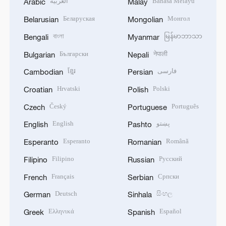
العربية
Bahasa Melayu
Arabic
Malay
Беларуская
Монгол
Belarusian
Mongolian
বাংলা
မြန်မာဘာသာ
Bengali
Myanmar
Български
नेपाली
Bulgarian
Nepali
ខ្មែរ
فارسی
Cambodian
Persian
Hrvatski
Polski
Croatian
Polish
Český
Português
Czech
Portuguese
English
پښتو
English
Pashto
Esperanto
Română
Esperanto
Romanian
Filipino
Русский
Filipino
Russian
Français
Српски
French
Serbian
Deutsch
සිංහල
German
Sinhala
Ελληνικά
Español
Greek
Spanish