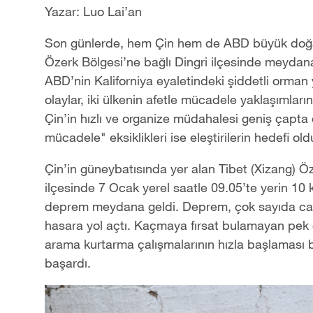
Yazar: Luo Lai’an
Son günlerde, hem Çin hem de ABD büyük doğal a
Özerk Bölgesi
’
ne bağlı Dingri ilçesinde meyda
ABD
’
nin Kaliforniya eyaletindeki şiddetli orman
olaylar, iki ülkenin afetle mücadele yaklaşımların
Çin
’
in hızlı ve organize müdahalesi geniş çapta 
mücadele" eksiklikleri ise eleştirilerin hedefi old
Çin’in güneybatısında yer alan Tibet (Xizang) Öz
ilçesinde 7 Ocak yerel saatle 09.05’te yerin 10 
deprem meydana geldi. Deprem, çok sayıda ca
hasara yol açtı. Kaçmaya fırsat bulamayan pek ç
arama kurtarma çalışmalarının hızla başlaması bö
başardı.