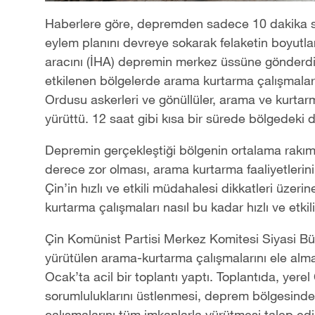
Haberlere göre, depremden sadece 10 dakika so
eylem planını devreye sokarak felaketin boyutlar
aracını (İHA) depremin merkez üssüne gönderdi
etkilenen bölgelerde arama kurtarma çalışmaların
Ordusu askerleri ve gönüllüler, arama ve kurtar
yürüttü. 12 saat gibi kısa bir sürede bölgedeki 
Depremin gerçekleştiği bölgenin ortalama rakım
derece zor olması, arama kurtarma faaliyetlerini
Çin
’
in hızlı ve etkili müdahalesi dikkatleri üzeri
kurtarma çalışmaları nasıl bu kadar hızlı ve etkili
Çin Komünist Partisi Merkez Komitesi Siyasi B
yürütülen arama-kurtarma çalışmalarını ele alm
Ocak’ta acil bir toplantı yaptı. Toplantıda, yere
sorumluluklarını üstlenmesi, deprem bölgesind
çalışmalarını tüm imkanlarla yürütmesi talep edil