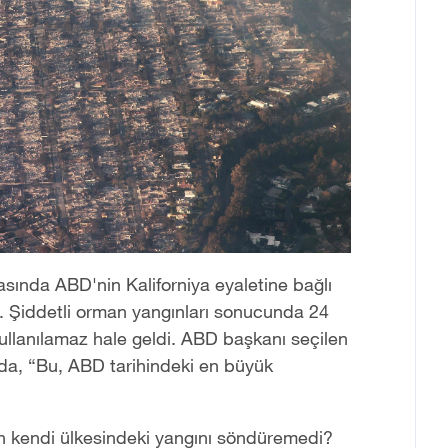
asında ABD'nin Kaliforniya eyaletine bağlı
ı. Şiddetli orman yangınları sonucunda 24
kullanılamaz hale geldi. ABD başkanı seçilen
ada,
“
Bu, ABD tarihindeki en büyük
n kendi ülkesindeki yangını söndüremedi?