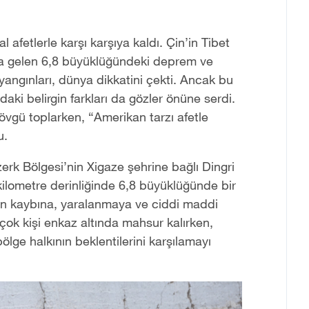
fetlerle karşı karşıya kaldı. Çin
’
in Tibet
na gelen 6,8 büyüklüğündeki deprem ve
 yangınları, dünya dikkatini çekti. Ancak bu
daki belirgin farkları da gözler önüne serdi.
övgü toplarken, “Amerikan tarzı afetle
u.
erk Bölgesi’nin Xigaze şehrine bağlı Dingri
kilometre derinliğinde 6,8 büyüklüğünde bir
n kaybına, yaralanmaya ve ciddi maddi
ok kişi enkaz altında mahsur kalırken,
lge halkının beklentilerini karşılamayı