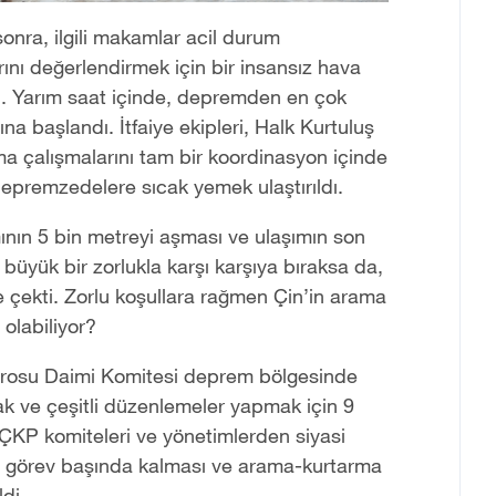
nra, ilgili makamlar acil durum
ını değerlendirmek için bir insansız hava
. Yarım saat içinde, depremden en çok
a başlandı. İtfaiye ekipleri, Halk Kurtuluş
ma çalışmalarını tam bir koordinasyon içinde
depremzedelere sıcak yemek ulaştırıldı.
ının 5 bin metreyi aşması ve ulaşımın son
 büyük bir zorlukla karşı karşıya bıraksa da,
ne çekti. Zorlu koşullara rağmen Çin
’
in arama
 olabiliyor?
ürosu Daimi Komitesi deprem bölgesinde
ak ve çeşitli düzenlemeler yapmak için 9
l ÇKP komiteleri ve yönetimlerden siyasi
e görev başında kalması ve arama-kurtarma
di.