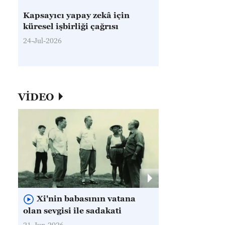
Kapsayıcı yapay zekâ için
küresel işbirliği çağrısı
24-Jul-2026
VİDEO
Xi'nin babasının vatana
olan sevgisi ile sadakati
21-Jun-2026