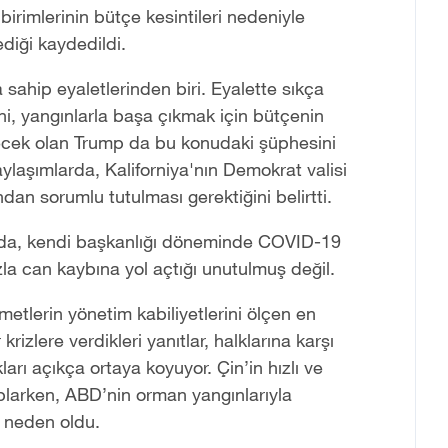
irimlerinin bütçe kesintileri nedeniyle
ediği kaydedildi.
 sahip eyaletlerinden biri. Eyalette sıkça
i, yangınlarla başa çıkmak için bütçenin
ecek olan Trump da bu konudaki şüphesini
laşımlarda, Kaliforniya'nın Demokrat valisi
 sorumlu tutulması gerektiğini belirtti.
lsa da, kendi başkanlığı döneminde COVID-19
zla can kaybına yol açtığı unutulmuş değil.
metlerin yönetim kabiliyetlerini ölçen en
 krizlere verdikleri yanıtlar, halklarına karşı
ları açıkça ortaya koyuyor. Çin
’
in hızlı ve
oplarken, ABD
’
nin orman yangınlarıyla
e neden oldu.