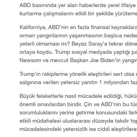
ABD basınında yer alan haberlerde yerel itfaiye b
kurtarma çalışmalarını etkili bir şekilde yürütem
Kaliforniya, ABD’nin en fazla finansal kaynaklara
orman yangınlarının yaşanmasının başlıca neden
yeterli olmaması mı? Beyaz Saray’a tekrar dön
ortaya koydu. Trump sosyal medyada yaptığı pay
Newsom ve mevcut Başkan Joe Biden’in yangından
Trump’ın rakiplerine yönelik eleştirileri sert o
salgınına verilen yetersiz yanıtın 1 milyondan fa
Büyük felaketlerle nasıl mücadele edildiği, hükü
önemli sınavlardan biridir. Çin ve ABD
’
nin bu tür
sorumluluklarını yerine getirme konusundaki fark
etkili müdahalesi uluslararası düzeyde takdir t
mücadelesindeki yetersizlik ise ciddi eleştiriler